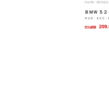
Avantty（株式
ＢＭＷ ５
ＨＵＤ・ＡＣＣ・
209.
支払総額