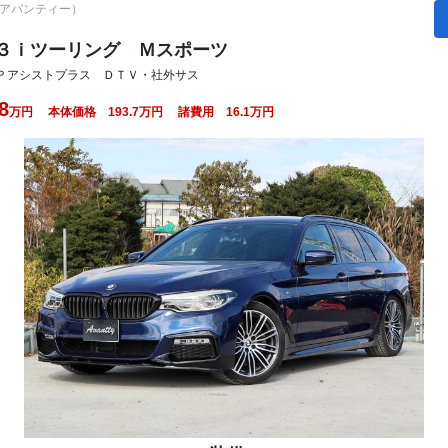
会社アバンティー）
２３ｉツーリング Ｍスポーツ
Ｐアシストプラス ＤＴＶ・社外サス
8
万円 本体価格
193.7
万円 諸費用
16.1
万円