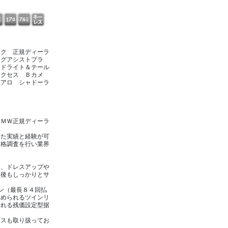
ック 正規ディーラ
ングアシストプラ
ッドライト＆テール
アクセス Ｂカメ
エアロ シャドーラ
ＢＭＷ正規ディーラ
きた実績と経験が可
価格調査を行い業界
め、ドレスアップや
車後もしっかりとサ
ン（最長８４回払
とめられるツインリ
乗れる残価設定型据
ースも取り扱ってお