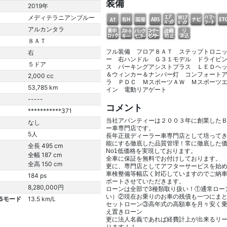
装備
2019年
メディテラニアンブルー
アルカンタラ
８ＡＴ
フル装備 フロア８ＡＴ ステップトロニ
右
ー 右ハンドル Ｇ３１モデル ドライビ
５ドア
ス パーキングアシストプラス ＬＥＤヘ
＆ウィンカー＆ナンバー灯 コンフォート
2,000 cc
ラ ＰＤＣ ＭスポーツＡＷ Ｍスポーツ
53,785 km
イン 電動リアゲート
-----
コメント
***********371
当社アバンティーは２００３年に創業した
なし
ー車専門店です。
5人
長年正規ディーラー車専門店として培って
能にする徹底した品質管理！常に徹底した
全長 495 cm
No1低価格を実現しております。
全幅 187 cm
全車に保証を無料でお付けしております。
全高 150 cm
更に、専門店としてアフターサービスを始
車検整備等幅広く対応していますのでご納
184 ps
ポートさせていただきます。
8,280,000円
ローンは全部で3種類取り扱い！①通常ロー
い）②現在お乗りのお車の残債も一つにま
15モード
13.5 km/L
セットローン③高年式の高額車を月々安く
え置きローン
更に法人名義であれば経費計上が出来るリ