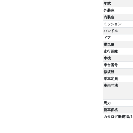
年式
外装色
内装色
ミッション
ハンドル
ドア
排気量
走行距離
車検
車台番号
修復歴
乗車定員
車両寸法
馬力
新車価格
カタログ燃費10/