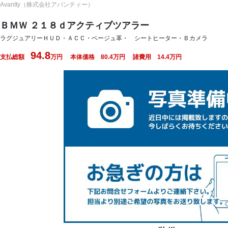
Avantty（株式会社アバンティー）
ＢＭＷ ２１８ｄアクティブツアラー
ラグジュアリーＨＵＤ・ＡＣＣ・ベージュ革・ シートヒーター・Ｂカメラ
94.8
支払総額
万円 本体価格
80.4
万円 諸費用
14.4
万円