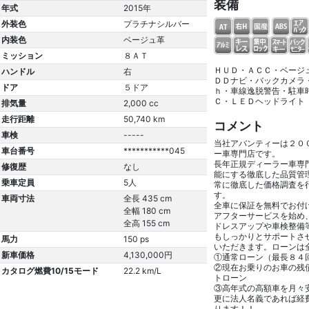
装備
年式
2015年
外装色
プラチナシルバー
内装色
ベージュ革
ミッション
８ＡＴ
ＨＵＤ・ＡＣＣ・ベージ
ハンドル
右
ＤＤナビ・バックカメラ
ドア
５ドア
ｈ・車線逸脱警告・駐車
Ｃ・ＬＥＤヘッドライト
排気量
2,000 cc
走行距離
50,740 km
コメント
車検
-----
当社アバンティーは２０
車台番号
***********045
ー車専門店です。
長年正規ディーラー車専
修復歴
なし
能にする徹底した品質管
乗車定員
5人
常に徹底した価格調査を
す。
車両寸法
全長 435 cm
全車に保証を無料でお付
全幅 180 cm
アフターサービスを始め
全高 155 cm
ドレスアップや車検整備
もしっかりとサポートさ
馬力
150 ps
いただきます。ローンは
新車価格
4,130,000円
①通常ローン（最長８４
②現在お乗りのお車の残
カタログ燃費10/15モード
22.2 km/L
トローン
③高年式の高額車を月々
更に法人名義であれば経