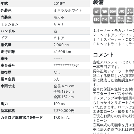
装備
年式
2019年
外装色
ミネラルホワイト
内装色
モカ革
ミッション
８ＡＴ
１オーナー・モカレザー
ハンドル
右
Ｖ・ヘッドアップディス
ドア
５ドア
ｉｆｉスピーカー・ＣＤ
ＥＤヘッドライト・ミラ
排気量
2,000 cc
走行距離
41,606 km
コメント
車検
-----
当社アバンティーは２０
車台番号
***********764
ー車専門店です。
長年正規ディーラー車専
修復歴
なし
能にする徹底した品質管
乗車定員
5人
常に徹底した価格調査を
す。
車両寸法
全長 472 cm
全車に保証を無料でお付
全幅 189 cm
アフターサービスを始め
全高 167 cm
ドレスアップや車検整備
もしっかりとサポートさ
馬力
190 ps
いただきます。ローンは
新車価格
7,270,000円
①通常ローン（最長８４
②現在お乗りのお車の残
カタログ燃費10/15モード
17.0 km/L
トローン
③高年式の高額車を月々
更に法人名義であれば経