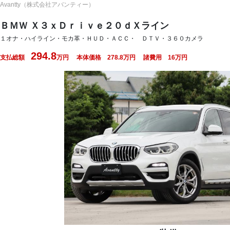
Avantty（株式会社アバンティー）
ＢＭＷ Ｘ３ｘＤｒｉｖｅ２０ｄＸライン
１オナ・ハイライン・モカ革・ＨＵＤ・ＡＣＣ・ ＤＴＶ・３６０カメラ
294.8
支払総額
万円 本体価格
278.8
万円 諸費用
16
万円