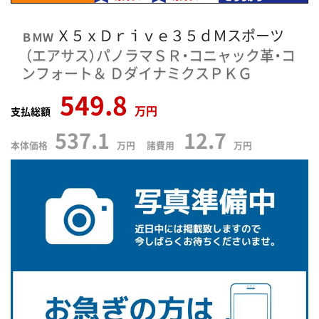
Ｘ５ｘＤｒｉｖｅ３５ｄＭスポーツ
ＢＭＷ
（エアサス）パノラマＳＲ・コニャック革・コ
ンフォート＆
ＤダイナミクスＰＫＧ
549.8
万円
支払総額
537.1
12.7
本体価格
万円 諸費用
万円