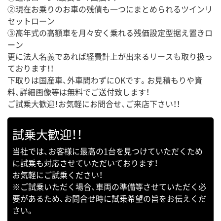
②現在お乗りのお車の残債も一つにまとめられるツインリ
セットローン
③高年式の高額車を月々安く乗れる残価設定型据え置きロ
ーン
更に法人名義であれば経費計上が出来るリースも取り扱っ
ております！！
下取りは国産車、外車問わずにOKです。お見積もりや資
料、詳細画像等は無料でご送付致します！
ご試乗大歓迎！お気軽にお問合せ、ご来店下さい！！
試乗大歓迎！！
当社では、お客様に最高の1台を見つけていただくため
に試乗も対応させていただいております！
お気軽にご試乗ください！
※ご試乗いただく場合、車両の準備等させていただく必
要があるため、お問合せ時に試乗希望の旨をお伝えくだ
さい。