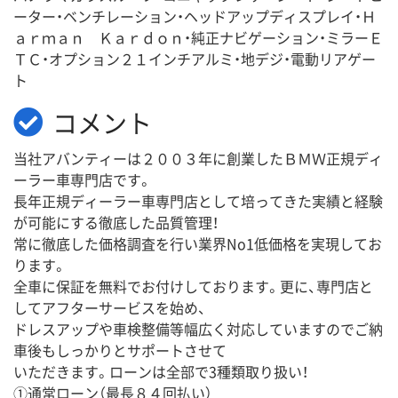
ーター・ベンチレーション・ヘッドアップディスプレイ・Ｈ
ａｒｍａｎ Ｋａｒｄｏｎ・純正ナビゲーション・ミラーＥ
ＴＣ・オプション２１インチアルミ・地デジ・電動リアゲー
ト
コメント
当社アバンティーは２００３年に創業したＢＭＷ正規ディ
ーラー車専門店です。
長年正規ディーラー車専門店として培ってきた実績と経験
が可能にする徹底した品質管理！
常に徹底した価格調査を行い業界No1低価格を実現してお
ります。
全車に保証を無料でお付けしております。更に、専門店と
してアフターサービスを始め、
ドレスアップや車検整備等幅広く対応していますのでご納
車後もしっかりとサポートさせて
いただきます。ローンは全部で3種類取り扱い！
①通常ローン（最長８４回払い）