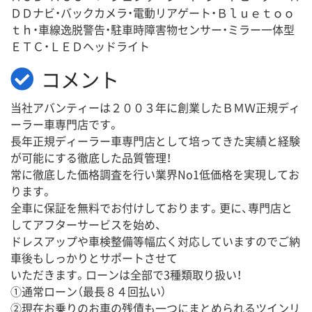
ＤＤナビ・バックカメラ・電動リアゲート・Ｂｌｕｅｔｏｏ
ｔｈ・車線逸脱警告・駐車時障害物センサー・ミラー一体型
ＥＴＣ・ＬＥＤヘッドライト
コメント
当社アバンティーは２００３年に創業したＢＭＷ正規ディ
ーラー車専門店です。
長年正規ディーラー車専門店として培ってきた実績と経験
が可能にする徹底した品質管理！
常に徹底した価格調査を行い業界No1低価格を実現してお
ります。
全車に保証を無料でお付けしております。更に、専門店と
してアフターサービスを始め、
ドレスアップや車検整備等幅広く対応していますのでご納
車後もしっかりとサポートさせて
いただきます。ローンは全部で3種類取り扱い！
①通常ローン（最長８４回払い）
②現在お乗りのお車の残債も一つにまとめられるツインリ