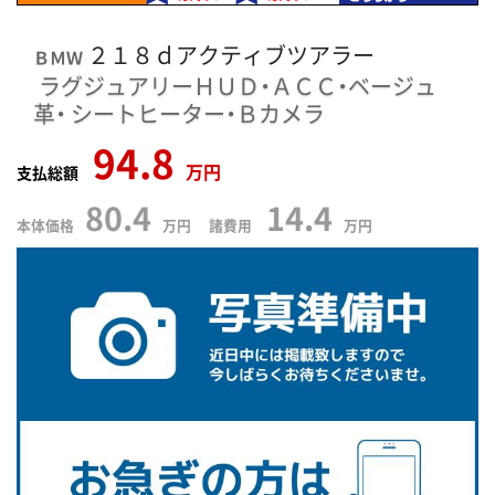
２１８ｄアクティブツアラー
ＢＭＷ
ラグジュアリーＨＵＤ・ＡＣＣ・ベージュ
革・
シートヒーター・Ｂカメラ
94.8
万円
支払総額
80.4
14.4
本体価格
万円 諸費用
万円