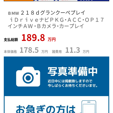
２１８ｄグランクーペプレイ
ＢＭＷ
ｉＤｒｉｖｅナビＰＫＧ・ＡＣＣ・ＯＰ１７
インチＡＷ
・Ｂカメラ・カープレイ
189.8
万円
支払総額
178.5
11.3
本体価格
万円 諸費用
万円