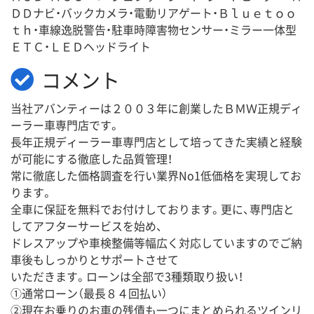
ＤＤナビ・バックカメラ・電動リアゲート・Ｂｌｕｅｔｏｏ
ｔｈ・車線逸脱警告・駐車時障害物センサー・ミラー一体型
ＥＴＣ・ＬＥＤヘッドライト
コメント
当社アバンティーは２００３年に創業したＢＭＷ正規ディ
ーラー車専門店です。
長年正規ディーラー車専門店として培ってきた実績と経験
が可能にする徹底した品質管理！
常に徹底した価格調査を行い業界No1低価格を実現してお
ります。
全車に保証を無料でお付けしております。更に、専門店と
してアフターサービスを始め、
ドレスアップや車検整備等幅広く対応していますのでご納
車後もしっかりとサポートさせて
いただきます。ローンは全部で3種類取り扱い！
①通常ローン（最長８４回払い）
②現在お乗りのお車の残債も一つにまとめられるツインリ