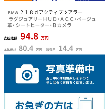
２１８ｄアクティブツアラー
ＢＭＷ
ラグジュアリーＨＵＤ・ＡＣＣ・ベージュ
革・
シートヒーター・Ｂカメラ
94.8
万円
支払総額
80.4
14.4
本体価格
万円 諸費用
万円