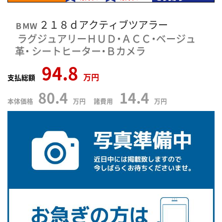
２１８ｄアクティブツアラー
ＢＭＷ
ラグジュアリーＨＵＤ・ＡＣＣ・ベージュ
革・
シートヒーター・Ｂカメラ
94.8
万円
支払総額
80.4
14.4
本体価格
万円 諸費用
万円