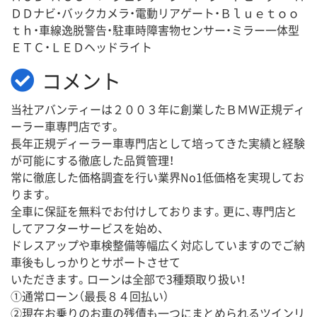
ＤＤナビ・バックカメラ・電動リアゲート・Ｂｌｕｅｔｏｏ
ｔｈ・車線逸脱警告・駐車時障害物センサー・ミラー一体型
ＥＴＣ・ＬＥＤヘッドライト
コメント
当社アバンティーは２００３年に創業したＢＭＷ正規ディ
ーラー車専門店です。
長年正規ディーラー車専門店として培ってきた実績と経験
が可能にする徹底した品質管理！
常に徹底した価格調査を行い業界No1低価格を実現してお
ります。
全車に保証を無料でお付けしております。更に、専門店と
してアフターサービスを始め、
ドレスアップや車検整備等幅広く対応していますのでご納
車後もしっかりとサポートさせて
いただきます。ローンは全部で3種類取り扱い！
①通常ローン（最長８４回払い）
②現在お乗りのお車の残債も一つにまとめられるツインリ