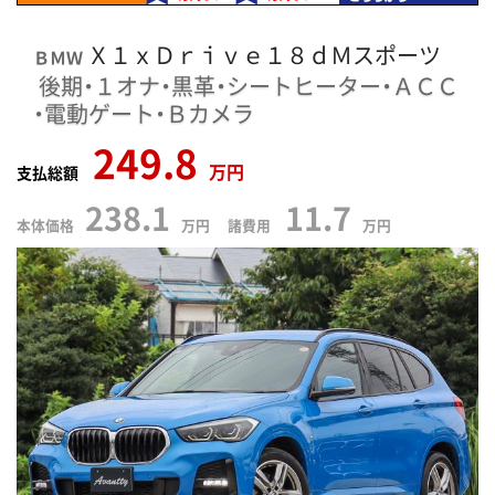
Ｘ１ｘＤｒｉｖｅ１８ｄＭスポーツ
ＢＭＷ
後期・１オナ・黒革・シートヒーター・ＡＣＣ
・電動ゲート・Ｂカメラ
249.8
万円
支払総額
238.1
11.7
本体価格
万円 諸費用
万円