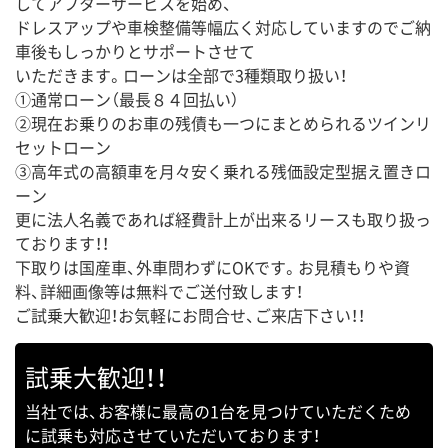
してアフターサービスを始め、
ドレスアップや車検整備等幅広く対応していますのでご納
車後もしっかりとサポートさせて
いただきます。ローンは全部で3種類取り扱い！
①通常ローン（最長８４回払い）
②現在お乗りのお車の残債も一つにまとめられるツインリ
セットローン
③高年式の高額車を月々安く乗れる残価設定型据え置きロ
ーン
更に法人名義であれば経費計上が出来るリースも取り扱っ
ております！！
下取りは国産車、外車問わずにOKです。お見積もりや資
料、詳細画像等は無料でご送付致します！
ご試乗大歓迎！お気軽にお問合せ、ご来店下さい！！
試乗大歓迎！！
当社では、お客様に最高の1台を見つけていただくため
に試乗も対応させていただいております！