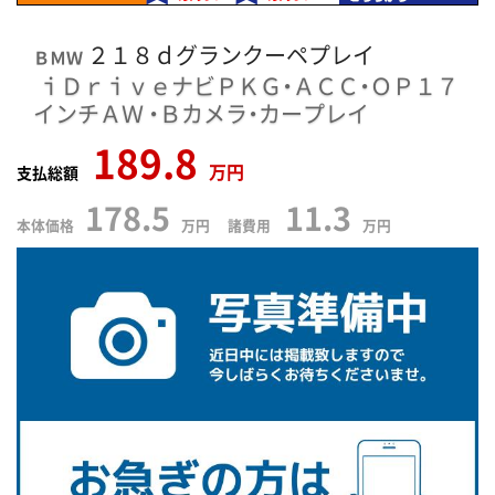
２１８ｄグランクーペプレイ
ＢＭＷ
ｉＤｒｉｖｅナビＰＫＧ・ＡＣＣ・ＯＰ１７
インチＡＷ
・Ｂカメラ・カープレイ
189.8
万円
支払総額
178.5
11.3
本体価格
万円 諸費用
万円