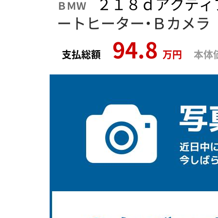
２１８ｄアクティ
ＢＭＷ
ートヒーター・Ｂカメラ
94.8
支払総額
万円
本体