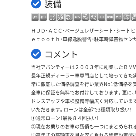
装備
ＨＵＤ・ＡＣＣ・ベージュレザーシート・シートヒ
ｅｔｏｏｔｈ・車線逸脱警告・駐車時障害物セン
コメント
当社アバンティーは２００３年に創業したＢＭ
長年正規ディーラー車専門店として培ってきた
常に徹底した価格調査を行い業界No1低価格を
全車に保証を無料でお付けしております。更に、
ドレスアップや車検整備等幅広く対応していま
いただきます。ローンは全部で3種類取り扱い！
①通常ローン（最長８４回払い）
②現在お乗りのお車の残債も一つにまとめられ
③高年式の高額車を月々安く乗れる残価設定型