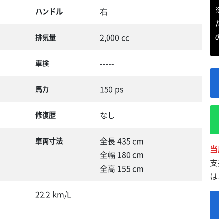
右
ハンドル
2,000 cc
排気量
-----
車検
150 ps
馬力
なし
修復歴
全長 435 cm
車両寸法
当
全幅 180 cm
支
全高 155 cm
は
22.2 km/L