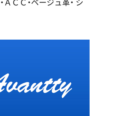
・ＡＣＣ・ベージュ革・
シ