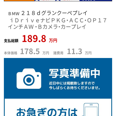
２１８ｄグランクーペプレイ
ＢＭＷ
ｉＤｒｉｖｅナビＰＫＧ・ＡＣＣ・ＯＰ１７
インチＡＷ
・Ｂカメラ・カープレイ
189.8
万円
支払総額
178.5
11.3
本体価格
万円 諸費用
万円