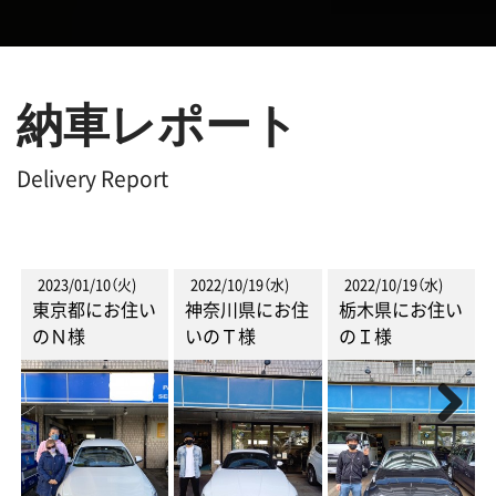
納車レポート
Delivery Report
2022/10/19（水)
2022/09/21（水)
2022/09/16（金)
住
栃木県にお住い
神奈川県にお住
東京都にお住い
のＩ様
いのＨ様
のT様
Previous
Next