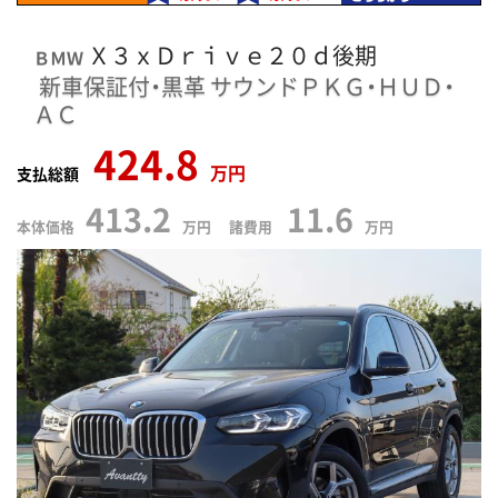
Ｘ３ｘＤｒｉｖｅ２０ｄ後期
ＢＭＷ
新車保証付・黒革
サウンドＰＫＧ・ＨＵＤ・
ＡＣ
424.8
万円
支払総額
413.2
11.6
本体価格
万円 諸費用
万円