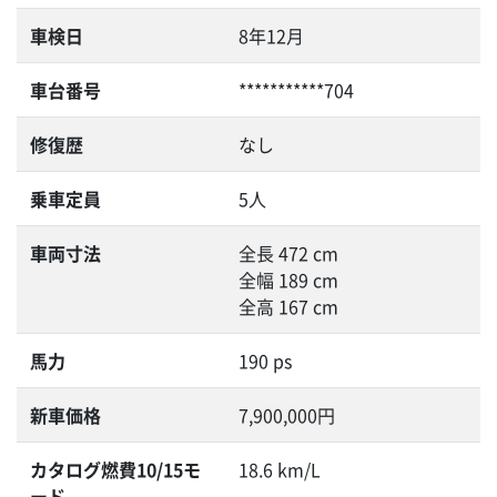
車検日
8年12月
車台番号
***********704
修復歴
なし
乗車定員
5人
車両寸法
全長 472 cm
全幅 189 cm
全高 167 cm
馬力
190 ps
新車価格
7,900,000円
カタログ燃費10/15モ
18.6 km/L
ード