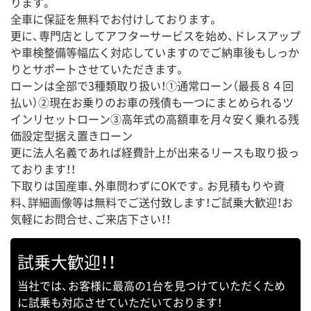
ります。
全車に保証を無料でお付けしております。
更に、専門店としてアフターサービスを始め、ドレスアップ
や車検整備等幅広く対応していますのでご納車後もしっか
りとサポートさせていただきます。
ローンは全部で3種類取り扱い！①通常ローン（最長８４回
払い）②現在お乗りのお車の残債も一つにまとめられるツ
インリセットローン③高年式の高額車を月々安く乗れる残
価設定型据え置きローン
更に法人名義であれば経費計上が出来るリースも取り扱っ
ております！！
下取りは国産車、外車問わずにOKです。お見積もりや資
料、詳細画像等は無料でご送付致します！ご試乗大歓迎！お
気軽にお問合せ、ご来店下さい！！
試乗大歓迎！！
当社では、お客様に最高の1台を見つけていただくため
に試乗も対応させていただいております！