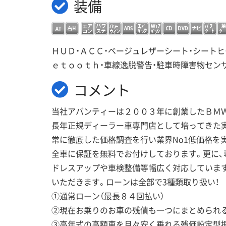
装備
ＨＵＤ・ＡＣＣ・ベージュレザーシート・シートヒ
ｅｔｏｏｔｈ・車線逸脱警告・駐車時障害物セン
コメント
当社アバンティーは２００３年に創業したＢＭ
長年正規ディーラー車専門店として培ってきた
常に徹底した価格調査を行い業界No1低価格を
全車に保証を無料でお付けしております。更に、
ドレスアップや車検整備等幅広く対応していま
いただきます。ローンは全部で3種類取り扱い！
①通常ローン（最長８４回払い）
②現在お乗りのお車の残債も一つにまとめられ
③高年式の高額車を月々安く乗れる残価設定型