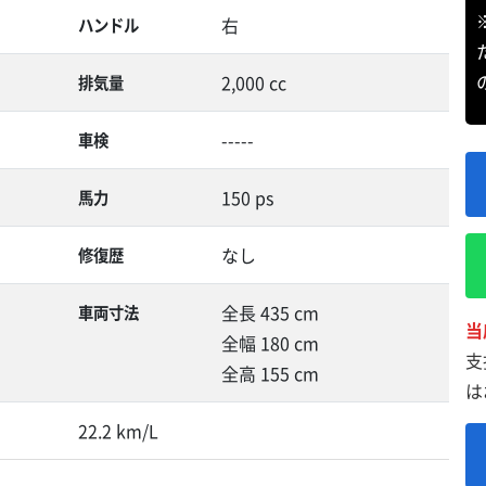
右
ハンドル
2,000 cc
排気量
-----
車検
150 ps
馬力
なし
修復歴
全長 435 cm
車両寸法
当
全幅 180 cm
支
全高 155 cm
は
22.2 km/L