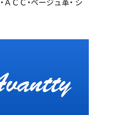
・ＡＣＣ・ベージュ革・
シ