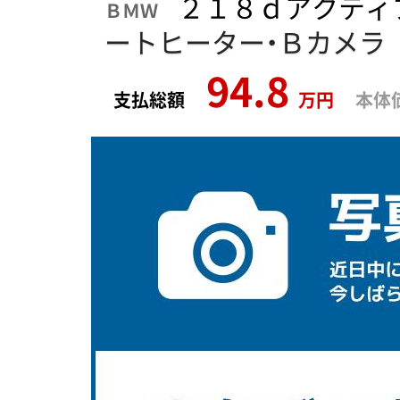
２１８ｄアクティ
ＢＭＷ
ートヒーター・Ｂカメラ
94.8
支払総額
万円
本体