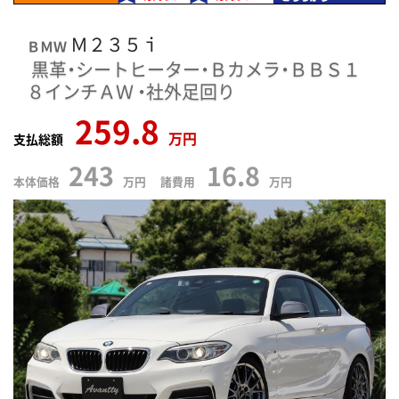
Ｍ２３５ｉ
ＢＭＷ
黒革・シートヒーター・Ｂカメラ・ＢＢＳ１
８インチＡＷ
・社外足回り
259.8
万円
支払総額
243
16.8
本体価格
万円 諸費用
万円