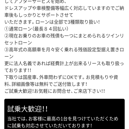
してアフターサービスを始め、
ドレスアップや車検整備等幅広く対応していますのでご納
車後もしっかりとサポートさせて
いただきます。ローンは全部で3種類取り扱い！
①通常ローン（最長８４回払い）
②現在お乗りのお車の残債も一つにまとめられるツインリ
セットローン
③高年式の高額車を月々安く乗れる残価設定型据え置きロ
ーン
更に法人名義であれば経費計上が出来るリースも取り扱っ
ております！！
下取りは国産車、外車問わずにOKです。お見積もりや資
料、詳細画像等は無料でご送付致します！
ご試乗大歓迎！お気軽にお問合せ、ご来店下さい！！
試乗大歓迎！！
当社では、お客様に最高の1台を見つけていただくため
に試乗も対応させていただいております！