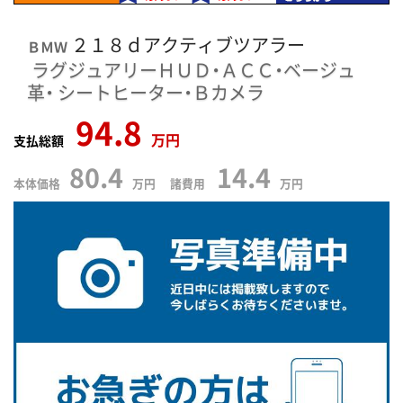
２１８ｄアクティブツアラー
ＢＭＷ
ラグジュアリーＨＵＤ・ＡＣＣ・ベージュ
革・
シートヒーター・Ｂカメラ
94.8
万円
支払総額
80.4
14.4
本体価格
万円 諸費用
万円