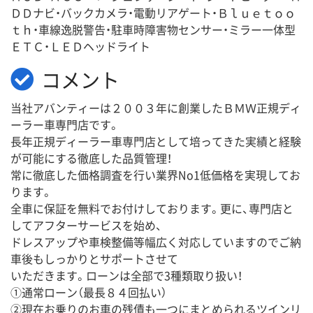
ＤＤナビ・バックカメラ・電動リアゲート・Ｂｌｕｅｔｏｏ
ｔｈ・車線逸脱警告・駐車時障害物センサー・ミラー一体型
ＥＴＣ・ＬＥＤヘッドライト
コメント
当社アバンティーは２００３年に創業したＢＭＷ正規ディ
ーラー車専門店です。
長年正規ディーラー車専門店として培ってきた実績と経験
が可能にする徹底した品質管理！
常に徹底した価格調査を行い業界No1低価格を実現してお
ります。
全車に保証を無料でお付けしております。更に、専門店と
してアフターサービスを始め、
ドレスアップや車検整備等幅広く対応していますのでご納
車後もしっかりとサポートさせて
いただきます。ローンは全部で3種類取り扱い！
①通常ローン（最長８４回払い）
②現在お乗りのお車の残債も一つにまとめられるツインリ