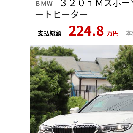
３２０ｉＭスポー
ＢＭＷ
ートヒーター
224.8
支払総額
万円
本