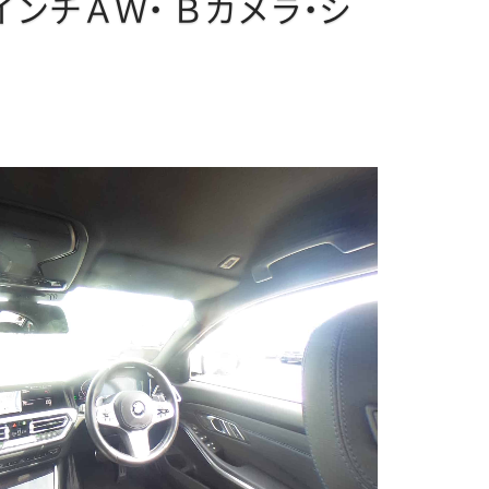
インチＡＷ・
Ｂカメラ・シ