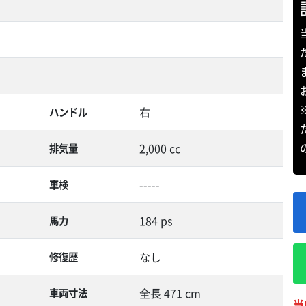
右
ハンドル
2,000 cc
排気量
-----
車検
184 ps
馬力
なし
修復歴
全長 471 cm
車両寸法
当