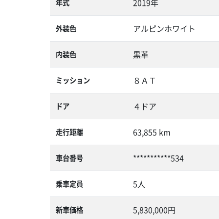
2019年
年式
アルピンホワイト
外装色
黒革
内装色
８ＡＴ
ミッション
４ドア
ドア
63,855 km
走行距離
***********534
車台番号
5人
乗車定員
5,830,000円
新車価格