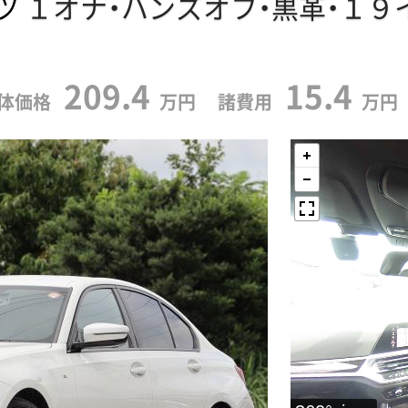
ツ
１オナ・ハンズオフ・黒革・１９
209.4
15.4
体価格
万円 諸費用
万円