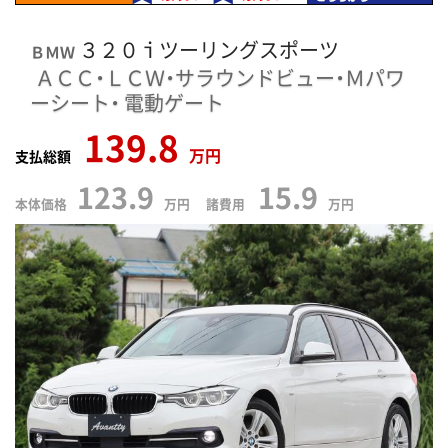
３２０ｉツーリングスポーツ
ＢＭＷ
ＡＣＣ・ＬＣＷ・サラウンドビュー・Ｍパワ
ーシート・
電動ゲート
139.8
万円
支払総額
123.9
15.9
本体価格
万円 諸費用
万円