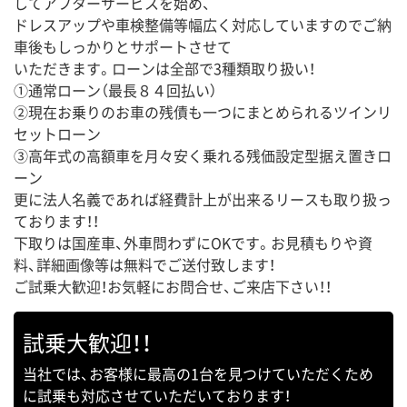
してアフターサービスを始め、
ドレスアップや車検整備等幅広く対応していますのでご納
車後もしっかりとサポートさせて
いただきます。ローンは全部で3種類取り扱い！
①通常ローン（最長８４回払い）
②現在お乗りのお車の残債も一つにまとめられるツインリ
セットローン
③高年式の高額車を月々安く乗れる残価設定型据え置きロ
ーン
更に法人名義であれば経費計上が出来るリースも取り扱っ
ております！！
下取りは国産車、外車問わずにOKです。お見積もりや資
料、詳細画像等は無料でご送付致します！
ご試乗大歓迎！お気軽にお問合せ、ご来店下さい！！
試乗大歓迎！！
当社では、お客様に最高の1台を見つけていただくため
に試乗も対応させていただいております！