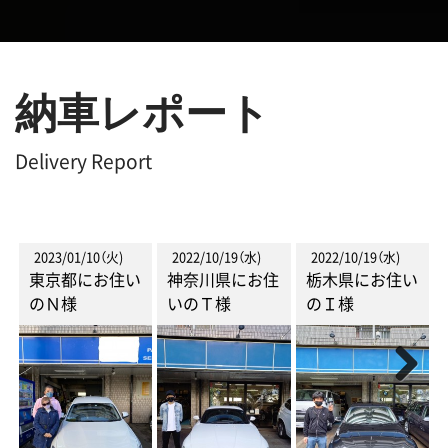
納車レポート
Delivery Report
9（水)
2022/10/19（水)
2022/09/21（水)
2022/09/16（金)
にお住
栃木県にお住い
神奈川県にお住
東京都にお住
のＩ様
いのＨ様
のT様
Previous
Next