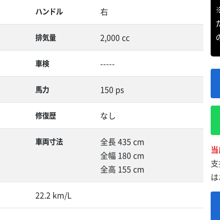
右
ハンドル
2,000 cc
排気量
-----
車検
150 ps
馬力
なし
修復歴
全長 435 cm
車両寸法
当
全幅 180 cm
支
全高 155 cm
は
22.2 km/L