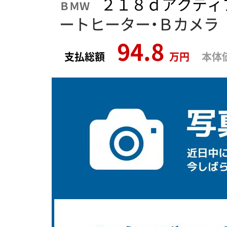
２１８ｄアクティ
ＢＭＷ
ートヒーター・Ｂカメラ
94.8
支払総額
万円
本体