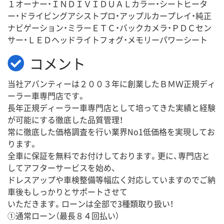
１オーナー・ＩＮＤＩＶＩＤＵＡＬカラー・シートヒータ
ー・ドライビングアシストプロ・アップルカープレイ・純正
ナビゲーション・ミラーＥＴＣ・バックカメラ・ＰＤＣセン
サー・ＬＥＤヘッドライトフォグ・メモリーパワーシート
コメント
当社アバンティーは２００３年に創業したＢＭＷ正規ディ
ーラー車専門店です。
長年正規ディーラー車専門店として培ってきた実績と経験
が可能にする徹底した品質管理！
常に徹底した価格調査を行い業界No1低価格を実現してお
ります。
全車に保証を無料でお付けしております。更に、専門店と
してアフターサービスを始め、
ドレスアップや車検整備等幅広く対応していますのでご納
車後もしっかりとサポートさせて
いただきます。ローンは全部で3種類取り扱い！
①通常ローン（最長８４回払い）