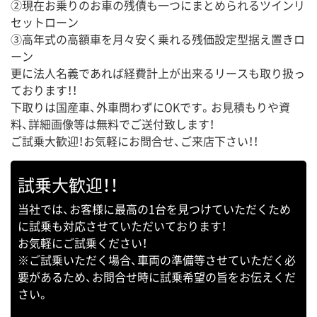
②現在お乗りのお車の残債も一つにまとめられるツインリ
セットローン
③高年式の高額車を月々安く乗れる残価設定型据え置きロ
ーン
更に法人名義であれば経費計上が出来るリースも取り扱っ
ております！！
下取りは国産車、外車問わずにOKです。お見積もりや資
料、詳細画像等は無料でご送付致します！
ご試乗大歓迎！お気軽にお問合せ、ご来店下さい！！
試乗大歓迎！！
当社では、お客様に最高の1台を見つけていただくため
に試乗も対応させていただいております！
お気軽にご試乗ください！
※ご試乗いただく場合、車両の準備等させていただく必
要があるため、お問合せ時に試乗希望の旨をお伝えくだ
さい。