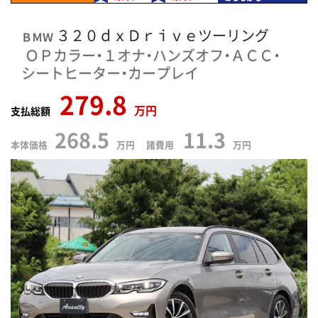
３２０ｄｘＤｒｉｖｅツーリング
ＢＭＷ
ＯＰカラー・１オナ・ハンズオフ・ＡＣＣ・
シートヒーター・カープレイ
279.8
万円
支払総額
268.5
11.3
本体価格
万円 諸費用
万円