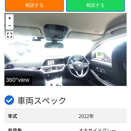
相談する
相談する
車両スペック
年式
2022年
外装色
オキサイドグレー