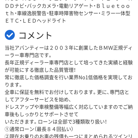
ＤＤナビ・バックカメラ・電動リアゲート・Ｂｌｕｅｔｏｏ
ｔｈ・車線逸脱警告・駐車時障害物センサー・ミラー一体型
ＥＴＣ・ＬＥＤヘッドライト
コメント
当社アバンティーは２００３年に創業したＢＭＷ正規ディ
ーラー車専門店です。
長年正規ディーラー車専門店として培ってきた実績と経験
が可能にする徹底した品質管理！
常に徹底した価格調査を行い業界No1低価格を実現してお
ります。
全車に保証を無料でお付けしております。更に、専門店と
してアフターサービスを始め、
ドレスアップや車検整備等幅広く対応していますのでご納
車後もしっかりとサポートさせて
いただきます。ローンは全部で3種類取り扱い！
①通常ローン（最長８４回払い）
②現在お乗りのお車の残債も一つにまとめられるツインリ