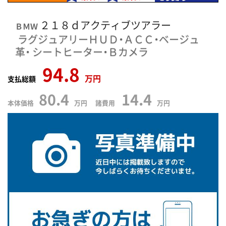
２１８ｄアクティブツアラー
ＢＭＷ
ラグジュアリーＨＵＤ・ＡＣＣ・ベージュ
革・
シートヒーター・Ｂカメラ
94.8
万円
支払総額
80.4
14.4
本体価格
万円 諸費用
万円