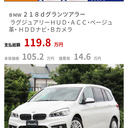
２１８ｄグランツアラー
ＢＭＷ
ラグジュアリーＨＵＤ・ＡＣＣ・ベージュ
革・
ＨＤＤナビ・Ｂカメラ
119.8
万円
支払総額
105.2
14.6
本体価格
万円 諸費用
万円