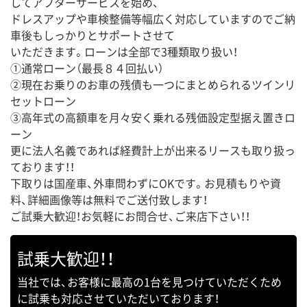
してアフターサービスを始め、
ドレスアップや車検整備等幅広く対応していますのでご納
車後もしっかりとサポートさせて
いただきます。ローンは全部で3種類取り扱い！
①通常ローン（最長８４回払い）
②現在お乗りのお車の残債も一つにまとめられるツインリ
セットローン
③高年式の高額車を月々安く乗れる残価設定型据え置きロ
ーン
更に法人名義であれば経費計上が出来るリースも取り扱っ
ております！！
下取りは国産車、外車問わずにOKです。お見積もりや資
料、詳細画像等は無料でご送付致します！
ご試乗大歓迎！お気軽にお問合せ、ご来店下さい！！
試乗大歓迎！！
当社では、お客様に最高の1台を見つけていただくため
に試乗も対応させていただいております！