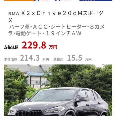
Ｘ２ｘＤｒｉｖｅ２０ｄＭスポーツ
ＢＭＷ
Ｘ
ハーフ革・ＡＣＣ・シートヒーター・Ｂカメ
ラ・電動ゲート
・１９インチＡＷ
229.8
万円
支払総額
214.3
15.5
本体価格
万円 諸費用
万円