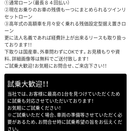
①通常ローン（最長８４回払い）
②現在お乗りのお車の残債も一つにまとめられるツインリ
セットローン
③高年式の高額車を月々安く乗れる残価設定型据え置きロ
ーン
更に法人名義であれば経費計上が出来るリースも取り扱っ
ております！！
下取りは国産車、外車問わずにOKです。お見積もりや資
料、詳細画像等は無料でご送付致します！
ご試乗大歓迎！お気軽にお問合せ、ご来店下さい！！
試乗大歓迎！！
当社では、お客様に最高の1台を見つけていただくため
に試乗も対応させていただいております！
お気軽にご試乗ください！
※ご試乗いただく場合、車両の準備等させていただく必
要があるため、お問合せ時に試乗希望の旨をお伝えくだ
さい。