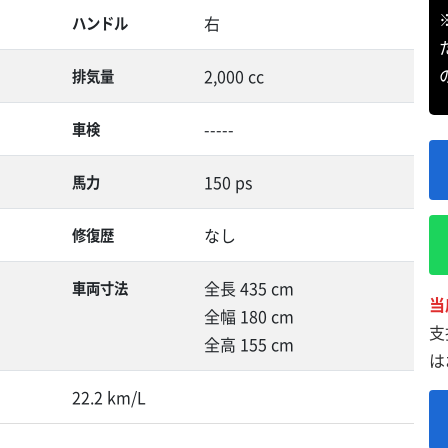
右
ハンドル
2,000 cc
排気量
-----
車検
150 ps
馬力
なし
修復歴
全長 435 cm
車両寸法
当
全幅 180 cm
支
全高 155 cm
は
22.2 km/L