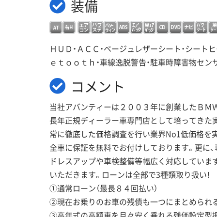
装備
ＨＵＤ・ＡＣＣ・ベージュレザーシート・シートヒ
ｅｔｏｏｔｈ・車線逸脱警告・駐車時障害物セン
コメント
当社アバンティーは２００３年に創業したＢＭ
長年正規ディーラー車専門店として培ってきた
常に徹底した価格調査を行い業界No1低価格を
全車に保証を無料でお付けしております。更に、
ドレスアップや車検整備等幅広く対応していま
いただきます。ローンは全部で3種類取り扱い！
①通常ローン（最長８４回払い）
②現在お乗りのお車の残債も一つにまとめられ
③高年式の高額車を月々安く乗れる残価設定型