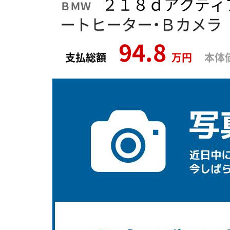
２１８ｄアクティ
ＢＭＷ
ートヒーター・Ｂカメラ
94.8
支払総額
万円
本体