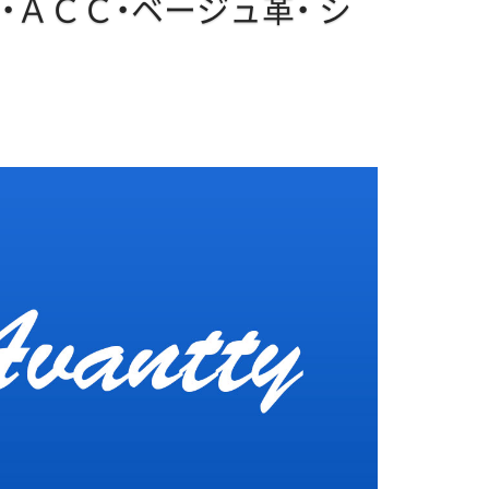
・ＡＣＣ・ベージュ革・
シ