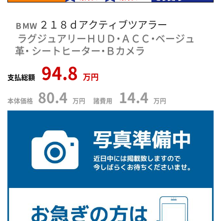
２１８ｄアクティブツアラー
ＢＭＷ
ラグジュアリーＨＵＤ・ＡＣＣ・ベージュ
革・
シートヒーター・Ｂカメラ
94.8
万円
支払総額
80.4
14.4
本体価格
万円 諸費用
万円