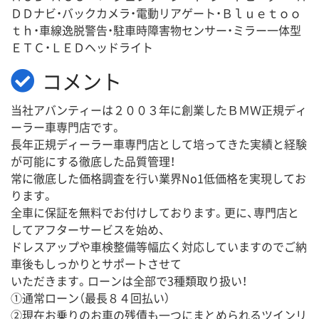
ＤＤナビ・バックカメラ・電動リアゲート・Ｂｌｕｅｔｏｏ
ｔｈ・車線逸脱警告・駐車時障害物センサー・ミラー一体型
ＥＴＣ・ＬＥＤヘッドライト
コメント
当社アバンティーは２００３年に創業したＢＭＷ正規ディ
ーラー車専門店です。
長年正規ディーラー車専門店として培ってきた実績と経験
が可能にする徹底した品質管理！
常に徹底した価格調査を行い業界No1低価格を実現してお
ります。
全車に保証を無料でお付けしております。更に、専門店と
してアフターサービスを始め、
ドレスアップや車検整備等幅広く対応していますのでご納
車後もしっかりとサポートさせて
いただきます。ローンは全部で3種類取り扱い！
①通常ローン（最長８４回払い）
②現在お乗りのお車の残債も一つにまとめられるツインリ