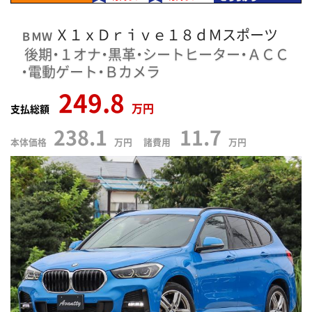
Ｘ１ｘＤｒｉｖｅ１８ｄＭスポーツ
ＢＭＷ
後期・１オナ・黒革・シートヒーター・ＡＣＣ
・電動ゲート・Ｂカメラ
249.8
万円
支払総額
238.1
11.7
本体価格
万円 諸費用
万円