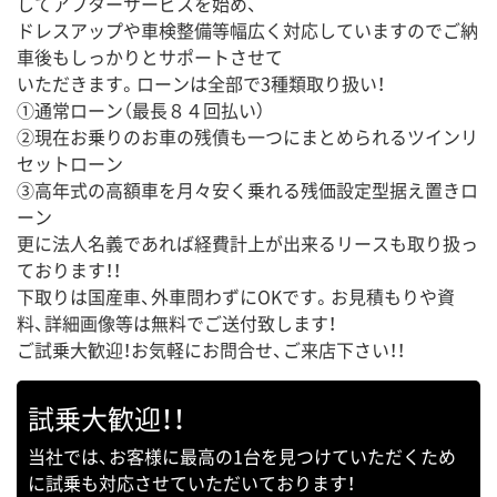
してアフターサービスを始め、
ドレスアップや車検整備等幅広く対応していますのでご納
車後もしっかりとサポートさせて
いただきます。ローンは全部で3種類取り扱い！
①通常ローン（最長８４回払い）
②現在お乗りのお車の残債も一つにまとめられるツインリ
セットローン
③高年式の高額車を月々安く乗れる残価設定型据え置きロ
ーン
更に法人名義であれば経費計上が出来るリースも取り扱っ
ております！！
下取りは国産車、外車問わずにOKです。お見積もりや資
料、詳細画像等は無料でご送付致します！
ご試乗大歓迎！お気軽にお問合せ、ご来店下さい！！
試乗大歓迎！！
当社では、お客様に最高の1台を見つけていただくため
に試乗も対応させていただいております！