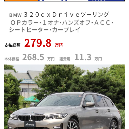
３２０ｄｘＤｒｉｖｅツーリング
ＢＭＷ
ＯＰカラー・１オナ・ハンズオフ・ＡＣＣ・
シートヒーター・カープレイ
279.8
万円
支払総額
268.5
11.3
本体価格
万円 諸費用
万円