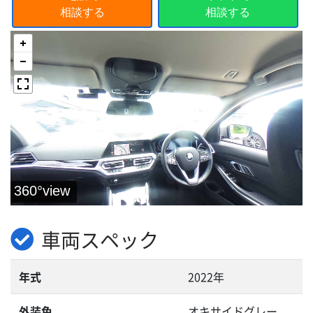
相談する
相談する
車両スペック
年式
2022年
外装色
オキサイドグレー