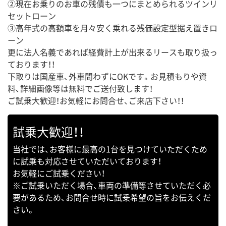
②現在お乗りのお車の残債も一つにまとめられるツインリ
セットローン
③高年式の高額車を月々安く乗れる残価設定型据え置きロ
ーン
更に法人名義であれば経費計上が出来るリースも取り扱っ
ております！！
下取りは国産車、外車問わずにOKです。お見積もりや資
料、詳細画像等は無料でご送付致します！
ご試乗大歓迎！お気軽にお問合せ、ご来店下さい！！
試乗大歓迎！！
当社では、お客様に最高の1台を見つけていただくため
に試乗も対応させていただいております！
お気軽にご試乗ください！
※ご試乗いただく場合、車両の準備等させていただく必
要があるため、お問合せ時に試乗希望の旨をお伝えくだ
さい。