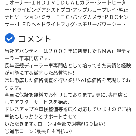
１オーナー・ＩＮＤＩＶＩＤＵＡＬカラー・シートヒータ
ー・ドライビングアシストプロ・アップルカープレイ・純正
ナビゲーション・ミラーＥＴＣ・バックカメラ・ＰＤＣセン
サー・ＬＥＤヘッドライトフォグ・メモリーパワーシート
コメント
当社アバンティーは２００３年に創業したＢＭＷ正規ディ
ーラー車専門店です。
長年正規ディーラー車専門店として培ってきた実績と経験
が可能にする徹底した品質管理！
常に徹底した価格調査を行い業界No1低価格を実現してお
ります。
全車に保証を無料でお付けしております。更に、専門店と
してアフターサービスを始め、
ドレスアップや車検整備等幅広く対応していますのでご納
車後もしっかりとサポートさせて
いただきます。ローンは全部で3種類取り扱い！
①通常ローン（最長８４回払い）