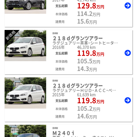
129.8
支払総額
万円
114.2
万円
本体価格
15.6
万円
諸費用
新価格
ＢＭＷ
２１８ｄグランツアラー
ラグジュアリー茶革・シートヒーター・ＨＤＤナビ・Ｂカ
2016年
46,370 km
119.8
支払総額
万円
105.5
万円
本体価格
14.3
万円
諸費用
ＢＭＷ
２１８ｄグランツアラー
ラグジュアリーＨＵＤ・ＡＣＣ・ベージュ革・
2015年
61,639 km
119.8
支払総額
万円
105.2
万円
本体価格
14.6
万円
諸費用
ＢＭＷ
Ｍ２４０ｉ