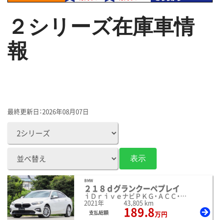
２シリーズ在庫車情
報
最終更新日：2026年08月07日
ＢＭＷ
２１８ｄグランクーペプレイ
ｉＤｒｉｖｅナビＰＫＧ・ＡＣＣ・ＯＰ１７インチＡＷ
2021年
43,805 km
189.8
支払総額
万円