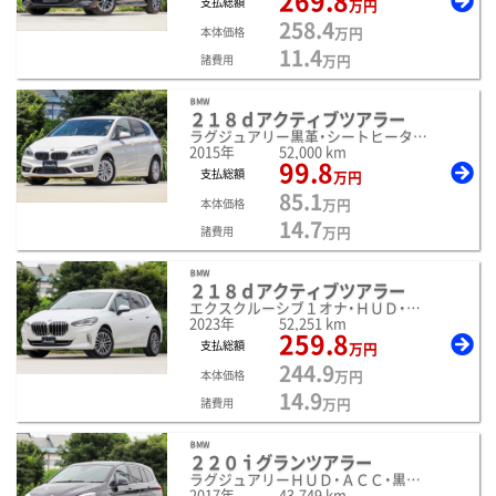
269.8
支払総額
万円
258.4
万円
本体価格
11.4
万円
諸費用
ＢＭＷ
２１８ｄアクティブツアラー
ラグジュアリー黒革・シートヒーター・ＨＤＤナビ・
2015年
52,000 km
99.8
支払総額
万円
85.1
万円
本体価格
14.7
万円
諸費用
ＢＭＷ
２１８ｄアクティブツアラー
エクスクルーシブ１オナ・ＨＵＤ・モカ革・
2023年
52,251 km
259.8
支払総額
万円
244.9
万円
本体価格
14.9
万円
諸費用
ＢＭＷ
２２０ｉグランツアラー
ラグジュアリーＨＵＤ・ＡＣＣ・黒革・シートヒーター・
2017年
43,749 km