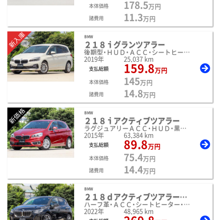
178.5
万円
本体価格
11.3
万円
諸費用
新入庫
ＢＭＷ
２１８ｉグランツアラー
後期型・ＨＵＤ・ＡＣＣ・シートヒーター・Ｂカメラ
2019年
25,037 km
159.8
支払総額
万円
145
万円
本体価格
14.8
万円
諸費用
新価格
ＢＭＷ
２１８ｉアクティブツアラー
ラグジュアリーＡＣＣ・ＨＵＤ・黒革・シートヒーター・
2015年
63,384 km
89.8
支払総額
万円
75.4
万円
本体価格
14.4
万円
諸費用
ＢＭＷ
２１８ｄアクティブツアラーＭスポーツ
ハーフ革・ＡＣＣ・シートヒーター・Ｂカメラ・電動ゲート
2022年
48,965 km