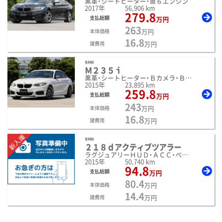
黒革・シートヒーター・直６エンジン
2017年
56,906 km
279.8
支払総額
万円
263
万円
本体価格
16.8
万円
諸費用
ＢＭＷ
Ｍ２３５ｉ
黒革・シートヒーター・Ｂカメラ・ＢＢＳ１８インチＡＷ
2015年
23,895 km
259.8
支払総額
万円
243
万円
本体価格
16.8
万円
諸費用
新入庫
ＢＭＷ
２１８ｄアクティブツアラー
ラグジュアリーＨＵＤ・ＡＣＣ・ベージュ革・
2015年
50,740 km
94.8
支払総額
万円
80.4
万円
本体価格
14.4
万円
諸費用